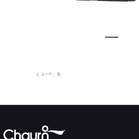
上一个：
无
ꄴ